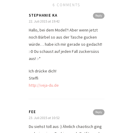
6 COMMENTS
STEPHANIE KA
Reply
22. Juli 2015 at 19:42
Hallo, bei dem Model?! Aber wenn jetzt
noch Bärbel so aus der Tasche gucken
würde… habe ich mir gerade so gedacht!
:-D Du schaust auf jeden Fall zuckersüss
aus! :-*
Ich drücke dich!
Steffi
http://veja-du.de
FEE
Reply
23. Juli 2015 at 10:52
Du siehst toll aus :) Ähnlich chaotisch ging