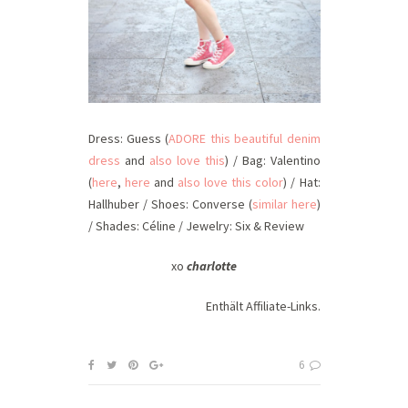
Dress: Guess (
ADORE this beautiful denim
dress
and
also love this
) / Bag: Valentino
(
here
,
here
and
also love this color
) / Hat:
Hallhuber / Shoes: Converse (
similar here
)
/ Shades: Céline / Jewelry: Six & Review
xo
charlotte
Enthält Affiliate-Links.
6