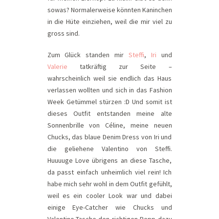
sowas? Normalerweise könnten Kaninchen
in die Hüte einziehen, weil die mir viel zu
gross sind.
Zum Glück standen mir
Steffi
,
Iri
und
Valerie
tatkräftig zur Seite –
wahrscheinlich weil sie endlich das Haus
verlassen wollten und sich in das Fashion
Week Getümmel stürzen :D Und somit ist
dieses Outfit entstanden meine alte
Sonnenbrille von Céline, meine neuen
Chucks, das blaue Denim Dress von Iri und
die geliehene Valentino von Steffi.
Huuuuge Love übrigens an diese Tasche,
da passt einfach unheimlich viel rein! Ich
habe mich sehr wohl in dem Outfit gefühlt,
weil es ein cooler Look war und dabei
einige Eye-Catcher wie Chucks und
Valentino-Tasche den richtigen Pepp dazu