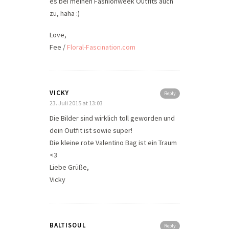
es bei meinen Fashionweek Outfits auch
zu, haha :)
Love,
Fee /
Floral-Fascination.com
VICKY
Reply
23. Juli 2015 at 13:03
Die Bilder sind wirklich toll geworden und
dein Outfit ist sowie super!
Die kleine rote Valentino Bag ist ein Traum
<3
Liebe Grüße,
Vicky
BALTISOUL
Reply