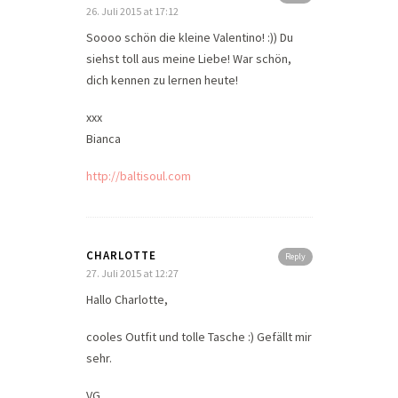
26. Juli 2015 at 17:12
Soooo schön die kleine Valentino! :)) Du
siehst toll aus meine Liebe! War schön,
dich kennen zu lernen heute!
xxx
Bianca
http://baltisoul.com
CHARLOTTE
Reply
27. Juli 2015 at 12:27
Hallo Charlotte,
cooles Outfit und tolle Tasche :) Gefällt mir
sehr.
VG