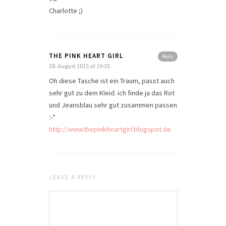
Charlotte ;)
THE PINK HEART GIRL
Reply
28. August 2015 at 19:35
Oh diese Tasche ist ein Traum, passt auch
sehr gut zu dem Kleid. ich finde ja das Rot
und Jeansblau sehr gut zusammen passen
:-*
http://www.thepinkheartgirl.blogspot.de
LEAVE A REPLY