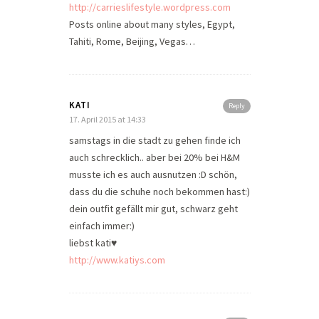
http://carrieslifestyle.wordpress.com
Posts online about many styles, Egypt,
Tahiti, Rome, Beijing, Vegas…
KATI
Reply
17. April 2015 at 14:33
samstags in die stadt zu gehen finde ich
auch schrecklich.. aber bei 20% bei H&M
musste ich es auch ausnutzen :D schön,
dass du die schuhe noch bekommen hast:)
dein outfit gefällt mir gut, schwarz geht
einfach immer:)
liebst kati♥
http://www.katiys.com