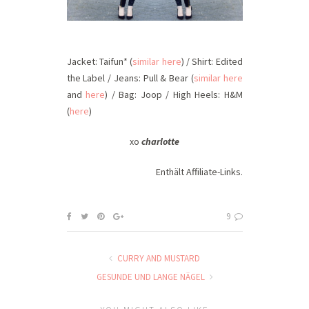
Jacket: Taifun* (
similar here
) / Shirt: Edited
the Label / Jeans: Pull & Bear (
similar here
and
here
) / Bag: Joop / High Heels: H&M
(
here
)
xo
charlotte
Enthält Affiliate-Links.
9
CURRY AND MUSTARD
GESUNDE UND LANGE NÄGEL