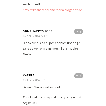
each other!!!
http://rimanerenellamemoria.blogspot.de
SOMEHAPPYSHOES
Reply
15. April 2015 at 23:24
Die Schuhe sind super cool! Ich überlege
gerade ob ich sie mir noch hole :) Liebe
Grüße
CARRIE
Reply
16. April 2015 at 7:15
Deine SChuhe sind zu cool!
Check out my new post on my blog about
Argentinia