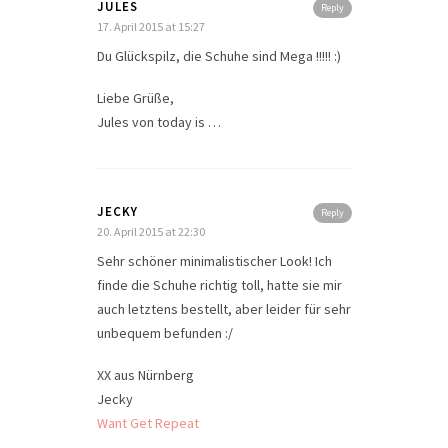
JULES
Reply
17. April 2015 at 15:27
Du Glückspilz, die Schuhe sind Mega !!!!! :)
Liebe Grüße,
Jules von today is …
JECKY
Reply
20. April 2015 at 22:30
Sehr schöner minimalistischer Look! Ich
finde die Schuhe richtig toll, hatte sie mir
auch letztens bestellt, aber leider für sehr
unbequem befunden :/
XX aus Nürnberg
Jecky
Want Get Repeat